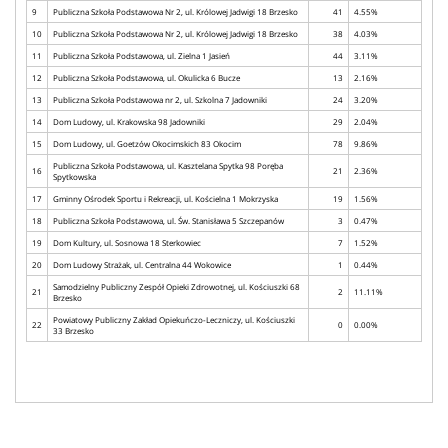
9
Publiczna Szkoła Podstawowa Nr 2, ul. Królowej Jadwigi 18 Brzesko
41
4.55%
10
Publiczna Szkoła Podstawowa Nr 2, ul. Królowej Jadwigi 18 Brzesko
38
4.03%
11
Publiczna Szkoła Podstawowa, ul. Zielna 1 Jasień
44
3.11%
12
Publiczna Szkoła Podstawowa, ul. Okulicka 6 Bucze
13
2.16%
13
Publiczna Szkoła Podstawowa nr 2, ul. Szkolna 7 Jadowniki
24
3.20%
14
Dom Ludowy, ul. Krakowska 98 Jadowniki
29
2.04%
15
Dom Ludowy, ul. Goetzów Okocimskich 83 Okocim
78
9.86%
Publiczna Szkoła Podstawowa, ul. Kasztelana Spytka 98 Poręba
16
21
2.36%
Spytkowska
17
Gminny Ośrodek Sportu i Rekreacji, ul. Kościelna 1 Mokrzyska
19
1.56%
18
Publiczna Szkoła Podstawowa, ul. Św. Stanisława 5 Szczepanów
3
0.47%
19
Dom Kultury, ul. Sosnowa 18 Sterkowiec
7
1.52%
20
Dom Ludowy Strażak, ul. Centralna 44 Wokowice
1
0.44%
Samodzielny Publiczny Zespół Opieki Zdrowotnej, ul. Kościuszki 68
21
2
11.11%
Brzesko
Powiatowy Publiczny Zakład Opiekuńczo-Leczniczy, ul. Kościuszki
22
0
0.00%
33 Brzesko