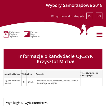
Wybory Samorządowe 2018
PL
EN
Wersja dla niedowidzących
Informacje o kandydacie OJCZYK
Krzysztof Michał
Treść oświadczenia
Nazwisko i Imiona
Wiek
Adres
Poparcie
lustracyjnego
OJCZYK Krzysztof
KOMITET WYBORCZY WYBORCÓW MIESZKAŃCY
47
Brzesko
Michał
ZASŁUGUJĄ NA WIĘCEJ
Wyniki głos. i wyb. Burmistrza