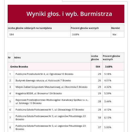
Wyniki głos. i wyb. Burmistrza
Liczba głosów oddanych na kandydata
Procent głosów ważnych
Mandat
584
3.68%
Nie
Liczba
Procent głosów
Nr
Adres
głosów
ważnych
Gmina Brzesko
584
3.68%
1
Publiczne Przedszkole Nr 4, ul. Ogrodowa 10 Brzesko
29
5.18%
2
Budynek dawnego ratusza, ul. Kościuszki 7 Brzesko
26
4.01%
3
Miejski Zakład Gospodarki Mieszkaniowej, ul. Okocimska 5 Brzesko
29
4.32%
4
Kręgielnia BOSiR, ul. Browarna 13A Brzesko
29
5.59%
Rejonowe Przedsiębiorstwo Wodociągów i Kanalizacji Spółka z o. o.,
5
28
3.44%
ul. Solskiego 13 Brzesko
6
Publiczna Szkoła Podstawowa Nr 1, ul. Głowackiego 57 Brzesko
28
4.12%
Publiczna Szkoła Podstawowa Nr 3, ul. Legionów Piłsudskiego 23
7
58
6.13%
Brzesko
Publiczna Szkoła Podstawowa Nr 3, ul. Legionów Piłsudskiego 23
8
37
5.00%
Brzesko