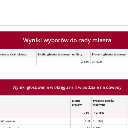
Wyniki wyborów do rady miasta
osów w skali okręgu
Liczba głosów oddanych na listę
Procent głosów oddanych 
2 836
27.82%
Wyniki głosowania w okręgu nr 4 w podziale na obwody
Liczba
Procent głosów
głosów
ważnych
789
12.16%
 50 Suwałki
120
13.76%