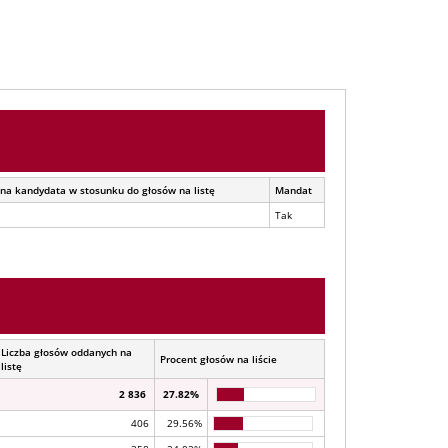
na kandydata w stosunku do głosów na listę
Mandat
Tak
Liczba głosów oddanych na
Procent głosów na liście
listę
2 836
27.82%
406
29.56%