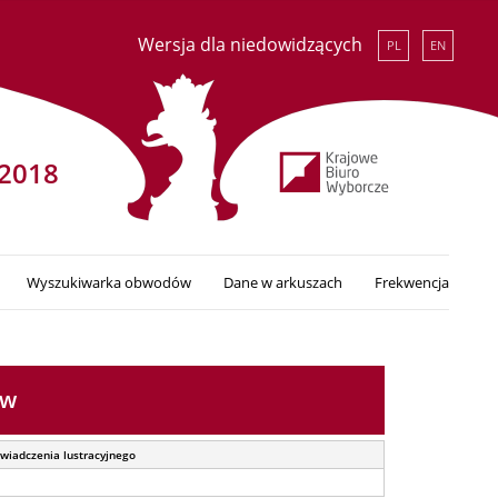
Wersja dla niedowidzących
PL
EN
2018
Wyszukiwarka obwodów
Dane w arkuszach
Frekwencja
aw
świadczenia lustracyjnego