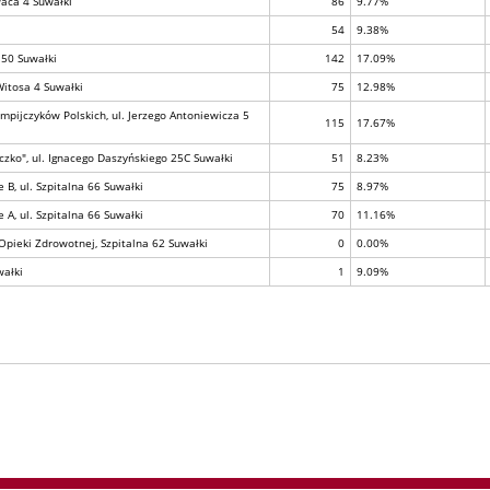
aca 4 Suwałki
86
9.77%
54
9.38%
 50 Suwałki
142
17.09%
Witosa 4 Suwałki
75
12.98%
mpijczyków Polskich, ul. Jerzego Antoniewicza 5
115
17.67%
czko", ul. Ignacego Daszyńskiego 25C Suwałki
51
8.23%
B, ul. Szpitalna 66 Suwałki
75
8.97%
A, ul. Szpitalna 66 Suwałki
70
11.16%
Opieki Zdrowotnej, Szpitalna 62 Suwałki
0
0.00%
wałki
1
9.09%