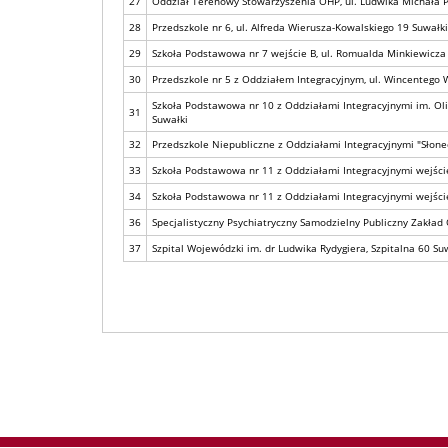
27
Oddział Terenowy Stowarzyszenia OHP, ul. Ludwika Michała P
28
Przedszkole nr 6, ul. Alfreda Wierusza-Kowalskiego 19 Suwałki
29
Szkoła Podstawowa nr 7 wejście B, ul. Romualda Minkiewicza
30
Przedszkole nr 5 z Oddziałem Integracyjnym, ul. Wincentego 
Szkoła Podstawowa nr 10 z Oddziałami Integracyjnymi im. Oli
31
Suwałki
32
Przedszkole Niepubliczne z Oddziałami Integracyjnymi "Słone
33
Szkoła Podstawowa nr 11 z Oddziałami Integracyjnymi wejście 
34
Szkoła Podstawowa nr 11 z Oddziałami Integracyjnymi wejście 
36
Specjalistyczny Psychiatryczny Samodzielny Publiczny Zakład 
37
Szpital Wojewódzki im. dr Ludwika Rydygiera, Szpitalna 60 Su