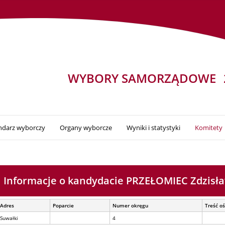
WYBORY SAMORZĄDOWE
ndarz wyborczy
Organy wyborcze
Wyniki i statystyki
Komitety
Informacje o kandydacie PRZEŁOMIEC Zdzisł
Adres
Poparcie
Numer okręgu
Treść o
Suwałki
4