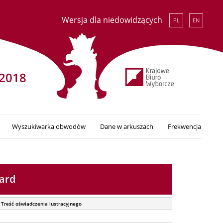
Wersja dla niedowidzących
PL
EN
2018
Wyszukiwarka obwodów
Dane w arkuszach
Frekwencja
ard
Treść oświadczenia lustracyjnego