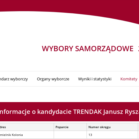
WYBORY SAMORZĄDOWE
ndarz wyborczy
Organy wyborcze
Wyniki i statystyki
Komitety
Informacje o kandydacie TRENDAK Janusz Rysz
dres
Poparcie
Numer okręgu
amielnik Kolonia
13