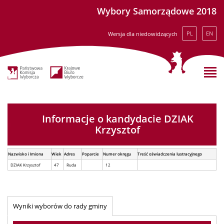
Wybory Samorządowe 2018
PL
EN
Wersja dla niedowidzących
Informacje o kandydacie DZIAK
Krzysztof
Nazwisko i Imiona
Wiek
Adres
Poparcie
Numer okręgu
Treść oświadczenia lustracyjnego
DZIAK Krzysztof
47
Ruda
12
Wyniki wyborów do rady gminy