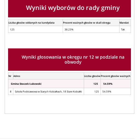
Wyniki wyborów do rady gminy
Liczba głosów oddanych na kandydata
Procent ważnych głosów w skali okręgu
Mandat
125
38.23%
Tak
Wyniki głosowania w okręgu nr 12 w podziale na
obwody
Nr
Adres
Liczba głosów
Procent głosów ważnych
Gmina Stoczek Łukowski
125
54.59%
8
Szkoła Podstawowa w Starych Kobiałkach, 18 Stare Kobiałki
125
54.59%