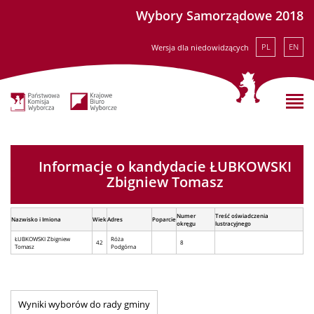
Wybory Samorządowe 2018
PL
EN
Wersja dla niedowidzących
Informacje o kandydacie ŁUBKOWSKI
Zbigniew Tomasz
Numer
Treść oświadczenia
Nazwisko i Imiona
Wiek
Adres
Poparcie
okręgu
lustracyjnego
ŁUBKOWSKI Zbigniew
Róża
42
8
Tomasz
Podgórna
Wyniki wyborów do rady gminy