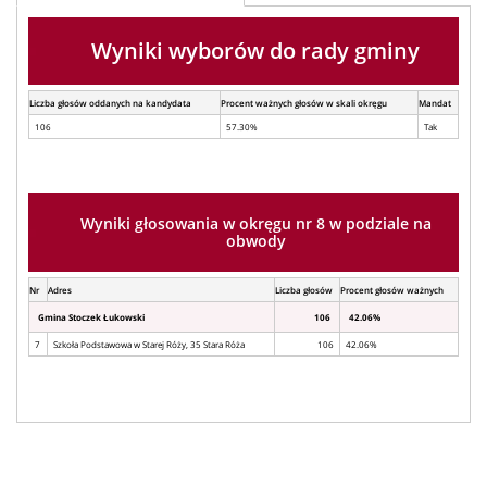
Wyniki wyborów do rady gminy
Liczba głosów oddanych na kandydata
Procent ważnych głosów w skali okręgu
Mandat
106
57.30%
Tak
Wyniki głosowania w okręgu nr 8 w podziale na
obwody
Nr
Adres
Liczba głosów
Procent głosów ważnych
Gmina Stoczek Łukowski
106
42.06%
7
Szkoła Podstawowa w Starej Róży, 35 Stara Róża
106
42.06%