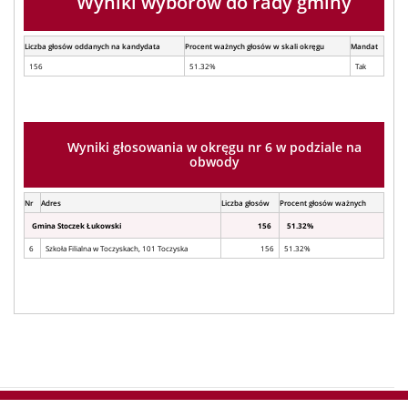
Wyniki wyborów do rady gminy
Liczba głosów oddanych na kandydata
Procent ważnych głosów w skali okręgu
Mandat
156
51.32%
Tak
Wyniki głosowania w okręgu nr 6 w podziale na
obwody
Nr
Adres
Liczba głosów
Procent głosów ważnych
Gmina Stoczek Łukowski
156
51.32%
6
Szkoła Filialna w Toczyskach, 101 Toczyska
156
51.32%