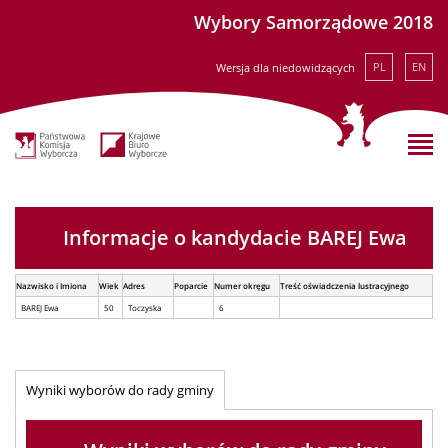
Wybory Samorządowe 2018
PL
EN
Wersja dla niedowidzących
Informacje o kandydacie BAREJ Ewa
Nazwisko i Imiona
Wiek
Adres
Poparcie
Numer okręgu
Treść oświadczenia lustracyjnego
BAREJ Ewa
50
Toczyska
6
Wyniki wyborów do rady gminy