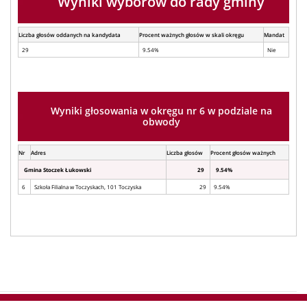
Wyniki wyborów do rady gminy
Liczba głosów oddanych na kandydata
Procent ważnych głosów w skali okręgu
Mandat
29
9.54%
Nie
Wyniki głosowania w okręgu nr 6 w podziale na
obwody
Nr
Adres
Liczba głosów
Procent głosów ważnych
Gmina Stoczek Łukowski
29
9.54%
6
Szkoła Filialna w Toczyskach, 101 Toczyska
29
9.54%