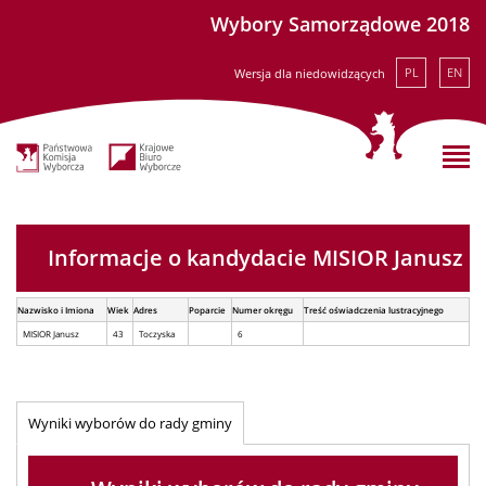
Wybory Samorządowe 2018
PL
EN
Wersja dla niedowidzących
Informacje o kandydacie MISIOR Janusz
Nazwisko i Imiona
Wiek
Adres
Poparcie
Numer okręgu
Treść oświadczenia lustracyjnego
MISIOR Janusz
43
Toczyska
6
Wyniki wyborów do rady gminy