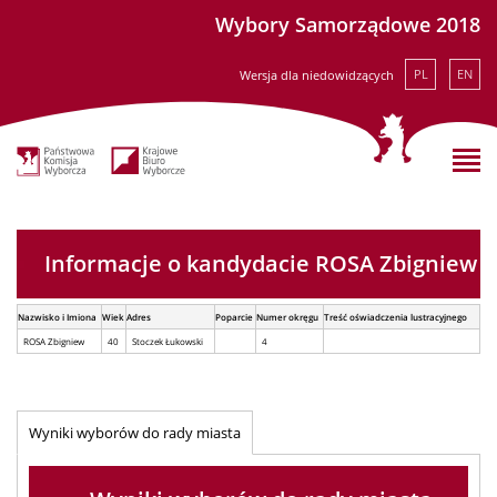
Wybory Samorządowe 2018
PL
EN
Wersja dla niedowidzących
Informacje o kandydacie ROSA Zbigniew
Nazwisko i Imiona
Wiek
Adres
Poparcie
Numer okręgu
Treść oświadczenia lustracyjnego
ROSA Zbigniew
40
Stoczek Łukowski
4
Wyniki wyborów do rady miasta