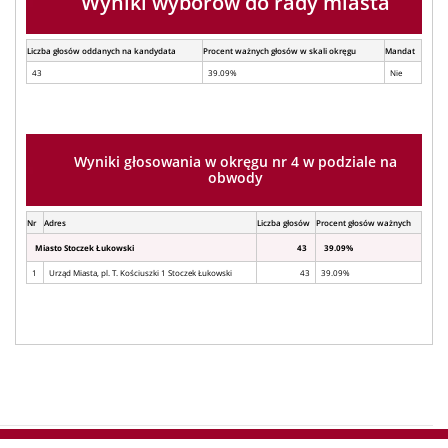
Wyniki wyborów do rady miasta
Liczba głosów oddanych na kandydata
Procent ważnych głosów w skali okręgu
Mandat
43
39.09%
Nie
Wyniki głosowania w okręgu nr 4 w podziale na
obwody
Nr
Adres
Liczba głosów
Procent głosów ważnych
Miasto Stoczek Łukowski
43
39.09%
1
Urząd Miasta, pl. T. Kościuszki 1 Stoczek Łukowski
43
39.09%