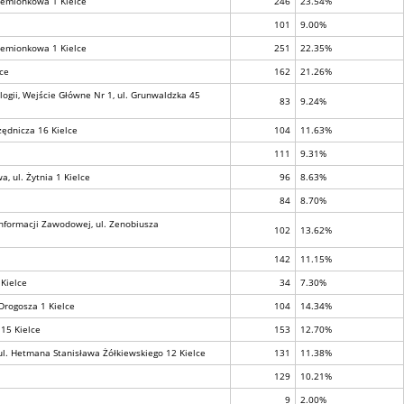
rzemionkowa 1 Kielce
246
23.54%
101
9.00%
rzemionkowa 1 Kielce
251
22.35%
lce
162
21.26%
ogii, Wejście Główne Nr 1, ul. Grunwaldzka 45
83
9.24%
zędnicza 16 Kielce
104
11.63%
111
9.31%
, ul. Żytnia 1 Kielce
96
8.63%
84
8.70%
formacji Zawodowej, ul. Zenobiusza
102
13.62%
142
11.15%
Kielce
34
7.30%
 Drogosza 1 Kielce
104
14.34%
 15 Kielce
153
12.70%
ul. Hetmana Stanisława Żółkiewskiego 12 Kielce
131
11.38%
129
10.21%
9
2.00%