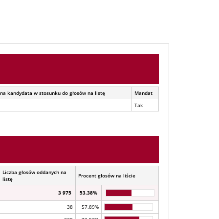
na kandydata w stosunku do głosów na listę
Mandat
Tak
Liczba głosów oddanych na
Procent głosów na liście
listę
3 975
53.38%
38
57.89%