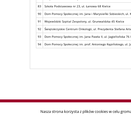
83
Szkoła Podstawowa nr 23, ul. Łanowa 68 Kielce
90
Dom Pomocy Społecznej im. Jana i Marysieńki Sobieskich, ul. K
91
Wojewódzki Szpital Zespolony, ul. Grunwaldzka 45 Kielce
92
Świętokrzyskie Centrum Onkologii, ul. Prezydenta Stefana Art
93
Dom Pomocy Społecznej im. Jana Pawła II, ul. Jagiellońska 76 
94
Dom Pomocy Społecznej im. prof. Antoniego Kępińskiego, ul. J
Nasza strona korzysta z plików cookies w celu gromad
Copyright © 2018
Państwowa Komisja W