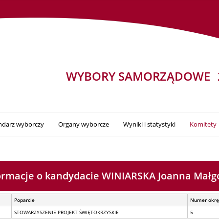
WYBORY SAMORZĄDOWE
ndarz wyborczy
Organy wyborcze
Wyniki i statystyki
Komitety
ormacje o kandydacie WINIARSKA Joanna Małg
Poparcie
Numer okr
STOWARZYSZENIE PROJEKT ŚWIĘTOKRZYSKIE
5