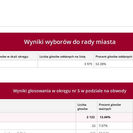
Wyniki wyborów do rady miasta
osów w skali okręgu
Liczba głosów oddanych na listę
Procent głosów oddanych 
3 975
53.38%
Wyniki głosowania w okręgu nr 5 w podziale na obwody
Liczba
Procent głosów
głosów
ważnych
2 122
12.06%
22
7.07%