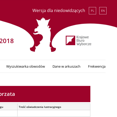
Wersja dla niedowidzących
PL
EN
2018
Wyszukiwarka obwodów
Dane w arkuszach
Frekwencja
orzata
ęgu
Treść oświadczenia lustracyjnego