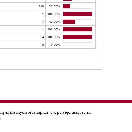
210
23.33%
1
100.00%
7
42.86%
1
100.00%
4
100.00%
0
0.00%
ię na ich użycie oraz zapisanie w pamięci urządzenia.
i
ta ostatniej aktualizacji:
2019-04-01 11:41:17