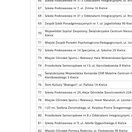
66
Szkoła Podstawowa nr 31 z Oddziałami Integracyjnymi, ul. K
67
Szkoła Podstawowa nr 7, ul. Zimna 16 Kielce
68
Szkoła Podstawowa nr 31 z Oddziałami Integracyjnymi, ul. K
69
Zespół Szkół Ponadgimnazjalnych nr 1, ul. Jagiellońska 90 Kie
Wojewódzki Szpital Zespolony, Świętokrzyskie Centrum Neurol
70
Kielce
71
Miejski Zespół Poradni Psychologiczno-Pedagogicznych, ul. Ur
72
Szkoła Podstawowa nr 14 Specjalna, ul. Szkolna 29 Kielce
73
Miejski Ośrodek Sportu i Rekreacji Hala Widowiskowo-Sportowa
74
Przedszkole Samorządowe nr 13, ul. Karczówkowska 8 Kielce
Świętokrzyska Wojewódzka Komenda OHP Mobilne Centrum In
75
Klembowskiego 3 Kielce
76
Dom Kultury "Białogon", ul. Pańska 1A Kielce
77
Szkoła Podstawowa nr 20, Aleja Górników Staszicowskich 22A 
78
Miejski Ośrodek Sportu i Rekreacji, Hotel Maraton, ul. Leszka
79
I LO im. Stefana Żeromskiego, ul. Księdza Piotra Ściegiennego
80
Przedszkole Samorządowe nr 8 z Oddziałami Integracyjnymi, 
81
Szkoła Podstawowa nr 9, ul. Adolfa Dygasińskiego 6 Kielce
82
Miejski Ośrodek Pomocy Rodzinie, ul. Posłowicka 98 Kielce