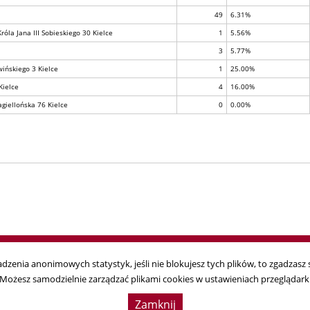
49
6.31%
róla Jana III Sobieskiego 30 Kielce
1
5.56%
3
5.77%
wińskiego 3 Kielce
1
25.00%
Kielce
4
16.00%
agiellońska 76 Kielce
0
0.00%
zenia anonimowych statystyk, jeśli nie blokujesz tych plików, to zgadzasz s
Możesz samodzielnie zarządzać plikami cookies w ustawieniach przeglądark
yborcza, ul. Wiejska 10, 00-902 Warszawa, tel. 22 695 25 44, fax. 22 629 39 59
Da
Zamknij