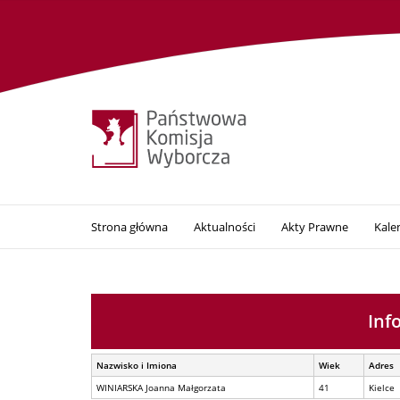
Strona główna
Aktualności
Akty Prawne
Kale
Inf
Nazwisko i Imiona
Wiek
Adres
WINIARSKA Joanna Małgorzata
41
Kielce