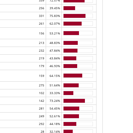
339
72.57%
256
39.45%
331
75.83%
261
62.07%
156
53.21%
213
48.83%
232
47.84%
219
43.84%
179
46.93%
159
64.15%
275
51.64%
102
33.33%
142
73.24%
281
54.45%
249
52.61%
292
44.18%
28
32.14%