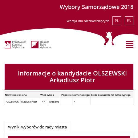
Wybory Samorządowe 2018
PL
EN
Wersja dla niedowidzących
Informacje o kandydacie OLSZEWSKI
Arkadiusz Piotr
Nazwisko i Imiona
Wiek
Adres
Poparcie
Numer okręgu
Treść oświadczenia lustracyjnego
OLSZEWSKI Arkadiusz Piotr
47
Włodawa
4
Wyniki wyborów do rady miasta