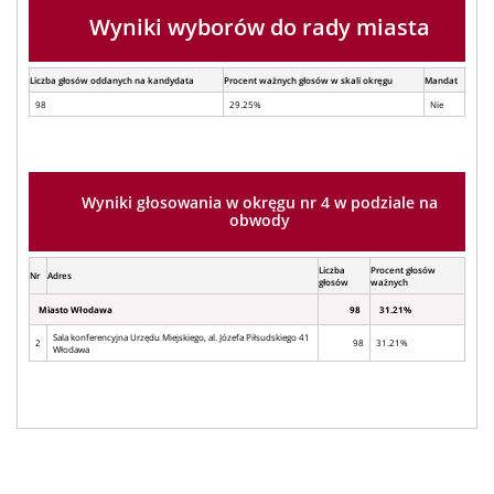
Wyniki wyborów do rady miasta
Liczba głosów oddanych na kandydata
Procent ważnych głosów w skali okręgu
Mandat
98
29.25%
Nie
Wyniki głosowania w okręgu nr 4 w podziale na
obwody
Liczba
Procent głosów
Nr
Adres
głosów
ważnych
Miasto Włodawa
98
31.21%
Sala konferencyjna Urzędu Miejskiego, al. Józefa Piłsudskiego 41
2
98
31.21%
Włodawa