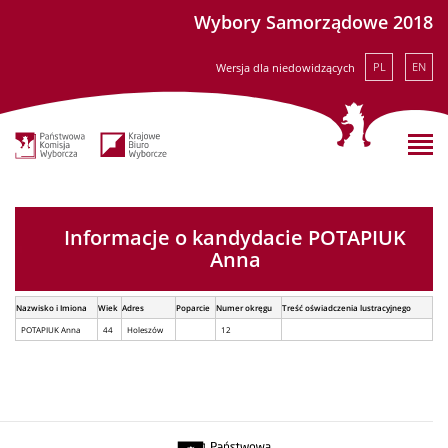
Wybory Samorządowe 2018
PL
EN
Wersja dla niedowidzących
Informacje o kandydacie POTAPIUK
Anna
Nazwisko i Imiona
Wiek
Adres
Poparcie
Numer okręgu
Treść oświadczenia lustracyjnego
POTAPIUK Anna
44
Holeszów
12