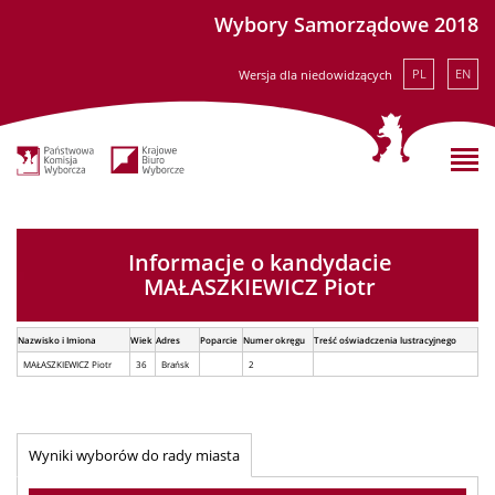
Wybory Samorządowe 2018
PL
EN
Wersja dla niedowidzących
Informacje o kandydacie
MAŁASZKIEWICZ Piotr
Nazwisko i Imiona
Wiek
Adres
Poparcie
Numer okręgu
Treść oświadczenia lustracyjnego
MAŁASZKIEWICZ Piotr
36
Brańsk
2
Wyniki wyborów do rady miasta