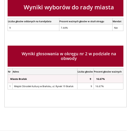
Wyniki wyborów do rady miasta
Liczba głosów oddanych na kandydata
Procent ważnych głosów w skali okręgu
Mandat
9
7.44%
Nie
Wyniki głosowania w okręgu nr 2 w podziale na
obwody
Nr
Adres
Liczba głosów
Procent głosów ważnych
Miasto Brańsk
9
16.67%
1
Miejski Ośrodek Kultury w Brańsku, ul. Rynek 19 Brańsk
9
16.67%